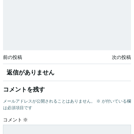
投
投
前の投稿
次の投稿
稿
稿
返信がありません
ナ
ナ
コメントを残す
ビ
ビ
メールアドレスが公開されることはありません。
※
が付いている欄
は必須項目です
ゲ
ゲ
コメント
※
ー
ー