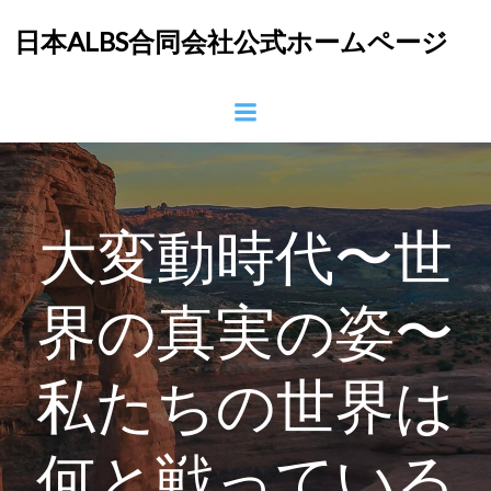
コ
日本ALBS合同会社公式ホームページ
ン
テ
ン
ツ
へ
ス
キ
ッ
大変動時代〜世
プ
界の真実の姿〜
私たちの世界は
何と戦っている