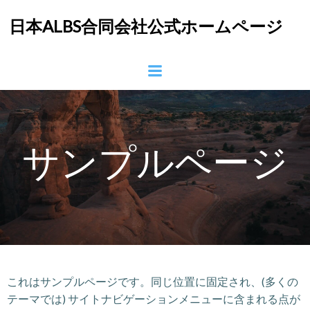
コ
日本ALBS合同会社公式ホームページ
ン
テ
ン
ツ
へ
ス
キ
ッ
サンプルページ
プ
これはサンプルページです。同じ位置に固定され、(多くの
テーマでは) サイトナビゲーションメニューに含まれる点が