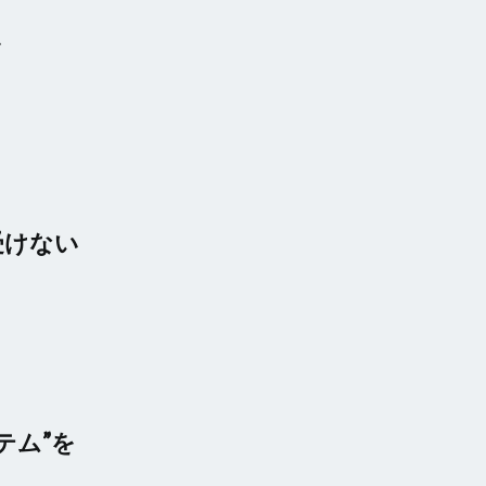
を
受けない
テム”を