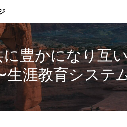
ジ
〜共に豊かになり互
〜生涯教育システムX