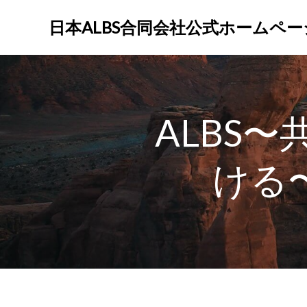
コ
ン
日本ALBS合同会社公式ホームペー
テ
ン
ツ
へ
ス
ALBS
キ
ッ
プ
ける