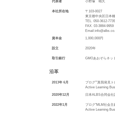
代表者
小野塚 晴久
本社所在地
〒103-0027
東京都中央区日本橋3
TEL. 050-3612-773
FAX. 03-3884-9959
Email:info@albs.co.
資本金
1,000,000円
設立
2020年
取引銀行
GMOあおぞらネッ
沿革
2013年 6月
ブログ””真我発見
Active Learning B
2020年12月
日本ALBS合同会社
2022年1月
ブログ”MLM社会
Active Learning Bu