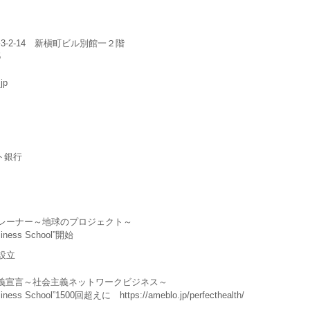
-2-14 新槇町ビル別館一２階
5
jp
ト銀行
トレーナー～地球のプロジェクト～
usiness School”開始
設立
主義宣言～社会主義ネットワークビジネス～
siness School”1500回超えに https://ameblo.jp/perfecthealth/