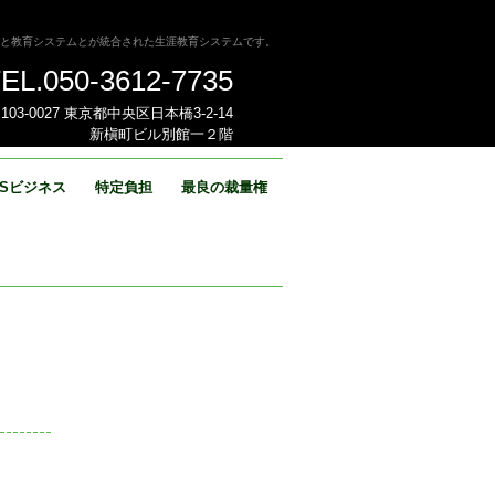
hoolはビジネスと教育システムとが統合された生涯教育システムです。
EL.050-3612-7735
103-0027 東京都中央区日本橋3-2-14
新槇町ビル別館一２階
BSビジネス
特定負担
最良の裁量権