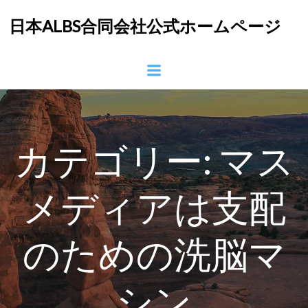
コ
日本ALBS合同会社公式ホームページ
ン
テ
ン
ツ
へ
ス
キ
ッ
カテゴリー:
マス
プ
メディアは支配
のための洗脳マ
シン