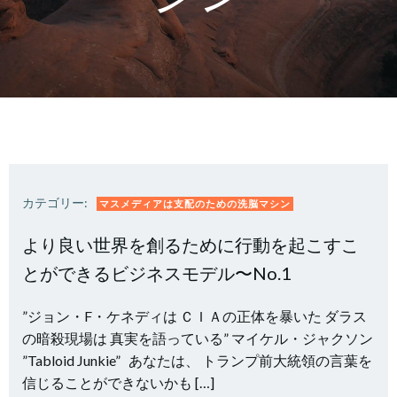
カテゴリー:
マスメディアは支配のための洗脳マシン
より良い世界を創るために行動を起こすこ
とができるビジネスモデル〜No.1
”ジョン・F・ケネディは ＣＩＡの正体を暴いた ダラス
の暗殺現場は 真実を語っている” マイケル・ジャクソン
”Tabloid Junkie” あなたは、 トランプ前大統領の言葉を
信じることができないかも […]