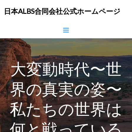
コ
日本ALBS合同会社公式ホームページ
ン
テ
ン
ツ
へ
ス
キ
ッ
大変動時代〜世
プ
界の真実の姿〜
私たちの世界は
何と戦っている