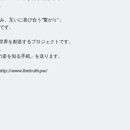
。
み、互いに喜び合う”繋がり”」
です。
世界を創造するプロジェクトです。
.
の姿を知る手紙」を送ります。
ww.thetruth.pw/