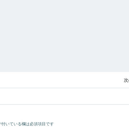
投
次
稿
ナ
ビ
が付いている欄は必須項目です