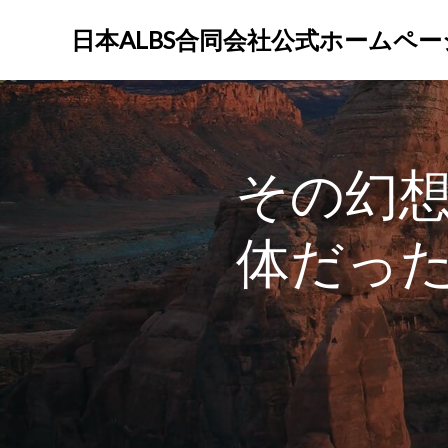
コ
ン
日本ALBS合同会社公式ホームペー
テ
ン
ツ
へ
ス
その幻
キ
ッ
プ
体だっ