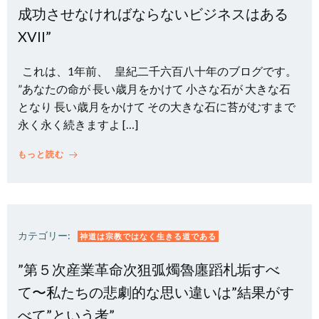
成功させなければならないビジネスはある
XVII”
これは、1年前、 皇紀二千六百八十年のブログです。
”あなたの命が 長い歳月をかけて 小さな石が 大きな石
となり 長い歳月をかけて その大きな石に苔がむすまで
永く永く続きますよ […]
もっと読む
カテゴリー:
神道は宗教ではなく生きる道である
”第５次産業革命次狙弧燭魯廛蹈札垢すべ
て〜私たちの悲劇的な思い違いは”結果がす
べて”という考”