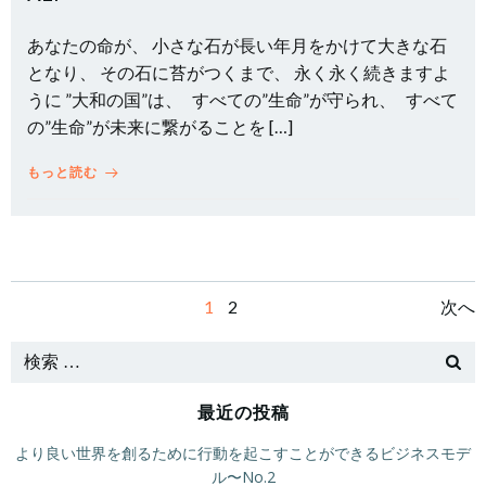
あなたの命が、 小さな石が長い年月をかけて大きな石
となり、 その石に苔がつくまで、 永く永く続きますよ
うに ”大和の国”は、 すべての”生命”が守られ、 すべて
の”生命”が未来に繋がることを […]
もっと読む
投
投
投
固
固
1
2
次へ
定
定
稿
稿
稿
ペ
ペ
ー
ー
ナ
ナ
ナ
ジ
最近の投稿
ジ
ビ
ビ
ビ
より良い世界を創るために行動を起こすことができるビジネスモデ
ル〜No.2