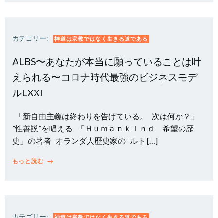
カテゴリー:
神道は宗教ではなく生きる道である
ALBS〜あなたが本当に願っていることは叶
えられる〜コロナ時代最強のビジネスモデ
ルLXXI
「新自由主義は終わりを告げている。 次は何か？」
”性善説”を唱える 「Ｈｕｍａｎｋｉｎｄ 希望の歴
史」の著者 オランダ人歴史家の ルト […]
もっと読む
カテゴリー:
神道は宗教ではなく生きる道である