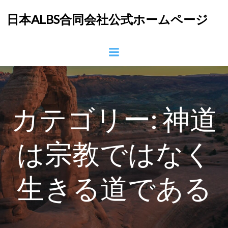
コ
日本ALBS合同会社公式ホームページ
ン
テ
ン
ツ
へ
ス
キ
ッ
カテゴリー:
神道
プ
は宗教ではなく
生きる道である