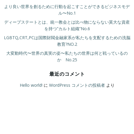
ゲ
ゲ
ゲ
より良い世界を創るために行動を起こすことができるビジネスモデ
ル〜No.1
ー
ー
ー
ディープステートとは、統一教会とは比べ物にならない莫大な資産
を持つ”カルト組織”No.6
シ
シ
シ
LGBTQ,CRT,PCは国際財閥金融家系が私たちを支配するための洗脳
ョ
ョ
ョ
教育?NO.2
大変動時代〜世界の真実の姿〜私たちの世界は何と戦っているの
ン
ン
ン
か No.25
最近のコメント
Hello world!
に
WordPress コメントの投稿者
より