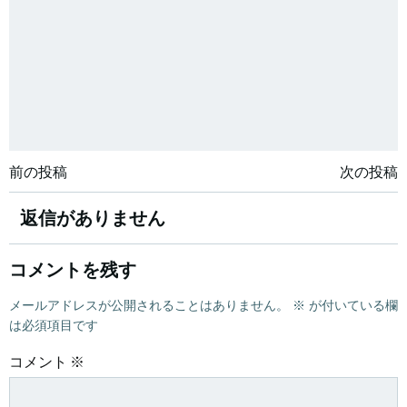
投
投
前の投稿
次の投稿
稿
稿
返信がありません
ナ
ナ
コメントを残す
ビ
ビ
メールアドレスが公開されることはありません。
※
が付いている欄
は必須項目です
ゲ
ゲ
コメント
※
ー
ー