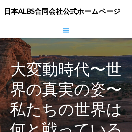
コ
日本ALBS合同会社公式ホームページ
ン
テ
ン
ツ
へ
ス
キ
ッ
大変動時代〜世
プ
界の真実の姿〜
私たちの世界は
何と戦っている