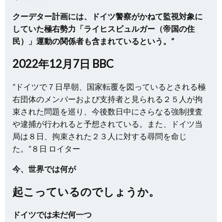
クーデター計画には、ドイツ警察がかねて監視対象に
していた極右勢力「ライヒスビュルガー（帝国の住
民）」運動の関係者も含まれているという。”
2022年12月7日 BBC
”ドイツで７日早朝、国家転覆を図っているとされる極
右団体のメンバーおよび支持者と見られる２５人が拘
束された問題を巡り、今後数日中にさらなる強制捜査
や逮捕が行われると予想されている。また、ドイツ当
局は８日、拘束された２３人に対する尋問を命じ
た。”８日 ロイター
今、世界では何が
起こっているのでしょうか。
ドイツでは未だ何一つ