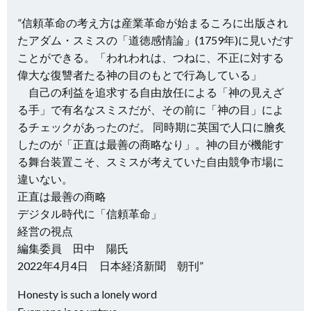
”信頼革命の考え方は産業革命が始まるころに出版され
たアダム・スミスの「道徳感情論」(1759年)に見いだす
ことができる。「われわれは、つねに、不正に対する
偉大な復讐者たる神の目のもとで行為している」
自己の利益を追求する自由放任による「神の見えざ
る手」で有名なスミスだが、その前に「神の目」によ
るチェックがあったのだ。 同時期に英国で人口に膾炙
したのが「正直は最善の商略なり」。神の目が機能す
る舞台装置こそ、スミスが考えていた自由競争市場に
違いない。
正直は最善の商略
デジタル時代に「信頼革命」
経営の視点
編集委員 田中 陽氏
2022年4月4日 日本経済新聞 朝刊”
Honesty is such a lonely word