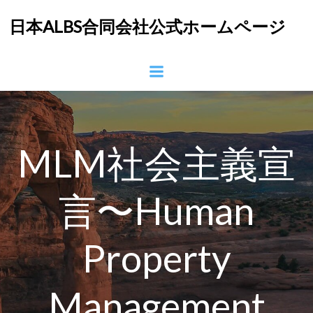
コ
日本ALBS合同会社公式ホームページ
ン
テ
ン
ツ
へ
ス
キ
ッ
MLM社会主義宣
プ
言〜Human
Property
Management