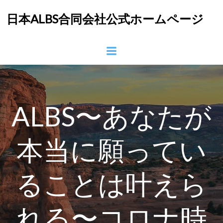
コ
日本ALBS合同会社公式ホームページ
ン
テ
ン
ツ
へ
ス
キ
ッ
ALBS〜あなたが
プ
本当に願ってい
ることは叶えら
れる〜コロナ時