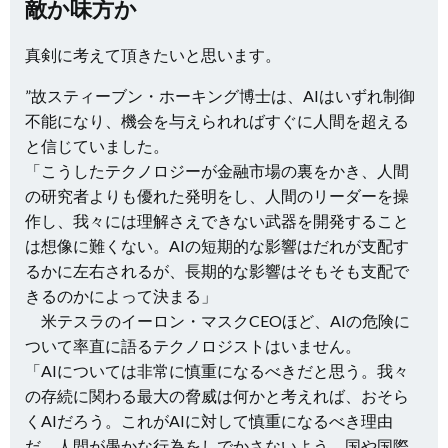
敵か味方か
真剣に考えて頂きたいと思います。
”故スティーブン・ホーキング博士は、AIはいずれ制御
不能になり、機会を与えられればすぐに人間を超える
と信じていました。
「こうしたテクノロジーが金融市場の裏をかき、人間
の研究者よりも優れた発明をし、人間のリーダーを操
作し、我々には理解さえできない武器を開発すること
は想像に難くない。AIの短期的な影響はだれが支配す
るかに左右されるが、長期的な影響はそもそも支配で
きるのかによって決まる」
米テスラのイーロン・マスクCEOほど、AIの危険に
ついて率直に語るテクノロジストはいません。
「AIについては非常に慎重になるべきだと思う。我々
の存続に関わる最大の脅威は何かと考えれば、おそら
くAIだろう。これがAIに対して慎重になるべき理由
だ。人間が愚かな行為をしでかさないよう、国や国際