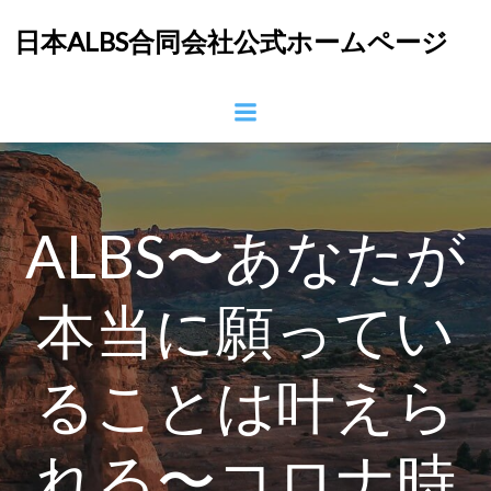
コ
日本ALBS合同会社公式ホームページ
ン
テ
ン
ツ
へ
ス
キ
ッ
ALBS〜あなたが
プ
本当に願ってい
ることは叶えら
れる〜コロナ時