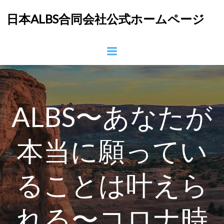
コ
日本ALBS合同会社公式ホームページ
ン
テ
ン
ツ
へ
ス
キ
ッ
ALBS〜あなたが
プ
本当に願ってい
ることは叶えら
れる〜コロナ時