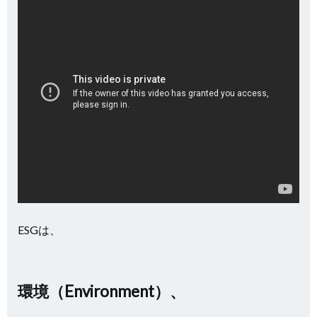
ESGは、
環境（Environment）、