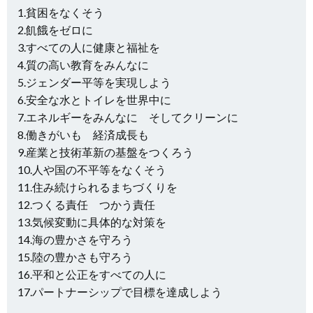
1.貧困をなくそう
2.飢餓をゼロに
3.すべての人に健康と福祉を
4.質の高い教育をみんなに
5.ジェンダー平等を実現しよう
6.安全な水とトイレを世界中に
7.エネルギーをみんなに そしてクリーンに
8.働きがいも 経済成長も
9.産業と技術革新の基盤をつくろう
10.人や国の不平等をなくそう
11.住み続けられるまちづくりを
12.つくる責任 つかう責任
13.気候変動に具体的な対策を
14.海の豊かさを守ろう
15.陸の豊かさも守ろう
16.平和と公正をすべての人に
17.パートナーシップで目標を達成しよう