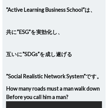
”Active Learning Business School”は、
共に”ESG”を実効化し、
互いに”SDGs”を成し遂げる
”Social Realistic Network System”です。
How many roads must a man walk down
Before you call him a man?