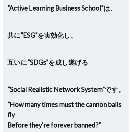
”Active Learning Business School”は、
共に”ESG”を実効化し、
互いに”SDGs”を成し遂げる
”Social Realistic Network System”です。
”How many times must the cannon balls
fly
Before they’re forever banned?”