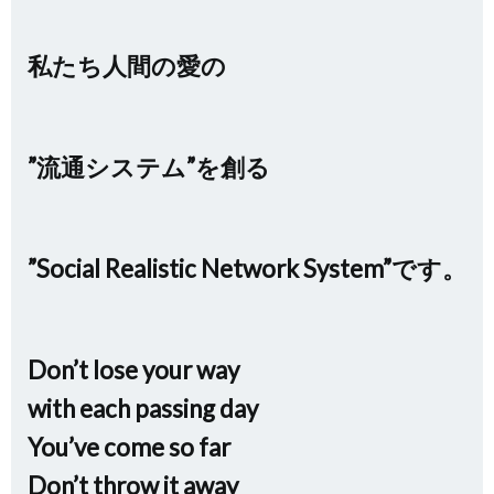
私たち人間の愛の
”流通システム”を創る
”Social Realistic Network System”です。
Don’t lose your way
with each passing day
You’ve come so far
Don’t throw it away