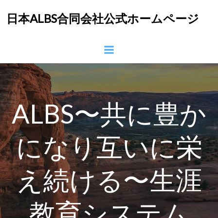
コ
日本ALBS合同会社公式ホームページ
ン
テ
ン
ツ
へ
ス
キ
ッ
ALBS〜共に豊か
プ
になり互いに栄
え続ける〜生涯
教育システム