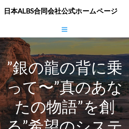
コ
日本ALBS合同会社公式ホームページ
ン
テ
ン
ツ
へ
ス
キ
ッ
”銀の龍の背に乗
プ
って〜”真のあな
たの物語”を創
る”希望のシステ