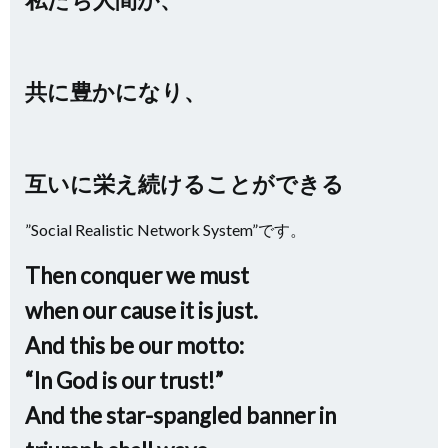
共に豊かになり、
互いに栄え続けることができる
”Social Realistic Network System”です。
Then conquer we must
when our cause it is just.
And this be our motto:
“In God is our trust!”
And the star-spangled banner in