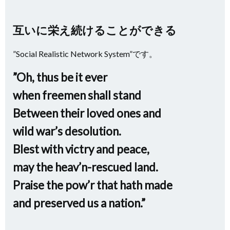
互いに栄え続けることができる
”Social Realistic Network System”です。
”Oh, thus be it ever
when freemen shall stand
Between their loved ones and
wild war’s desolution.
Blest with victry and peace,
may the heav’n-rescued land.
Praise the pow’r that hath made
and preserved us a nation.”