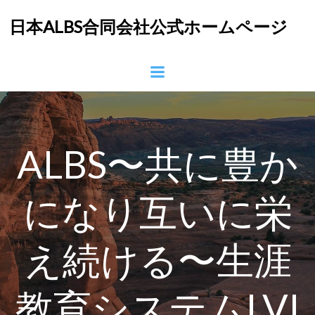
コ
日本ALBS合同会社公式ホームページ
ン
テ
ン
ツ
へ
ス
キ
ッ
ALBS〜共に豊か
プ
になり互いに栄
え続ける〜生涯
教育システムLVI