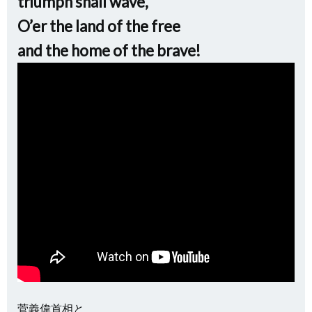
triumph shall wave,
O’er the land of the free
and the home of the brave!
菅義偉首相と