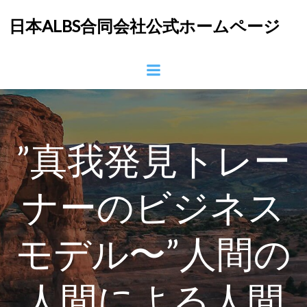
コ
日本ALBS合同会社公式ホームページ
ン
テ
ン
ツ
へ
ス
キ
ッ
”真我発見トレー
プ
ナーのビジネス
モデル〜”人間の
人間による人間