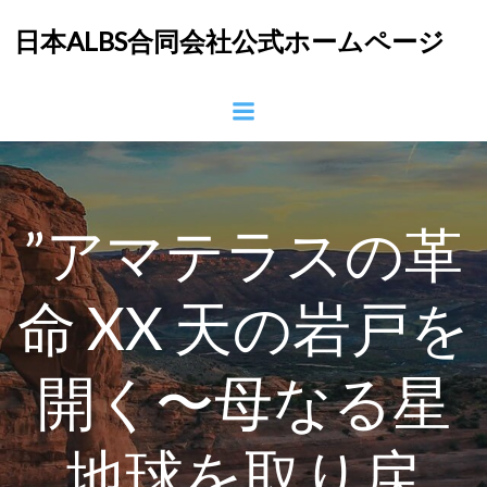
コ
日本ALBS合同会社公式ホームページ
ン
テ
ン
ツ
へ
ス
キ
ッ
”アマテラスの革
プ
命 XX 天の岩戸を
開く〜母なる星
地球を取り戻