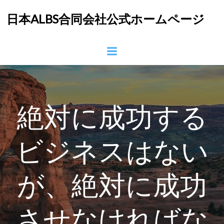
コ
日本ALBS合同会社公式ホームページ
ン
テ
ン
ツ
へ
ス
キ
ッ
絶対に成功する
プ
ビジネスはない
が、絶対に成功
させなければな