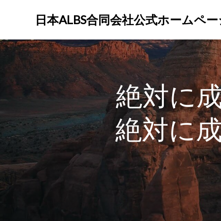
コ
ン
日本ALBS合同会社公式ホームペー
テ
ン
ツ
へ
ス
絶対に
キ
ッ
プ
絶対に