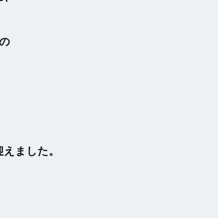
”の
迎えました。
。