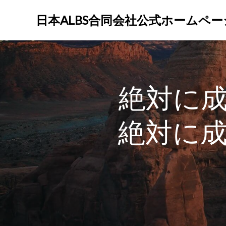
コ
ン
日本ALBS合同会社公式ホームペー
テ
ン
ツ
へ
ス
絶対に
キ
ッ
プ
絶対に