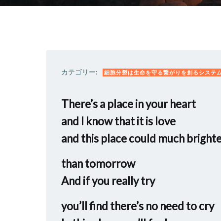
カテゴリー:
細胞分裂は生命を守る繋がりを創るシステ
There’s a place in your heart
and I know that it is love
and this place could much bright
than tomorrow
And if you really try
you’ll find there’s no need to cry