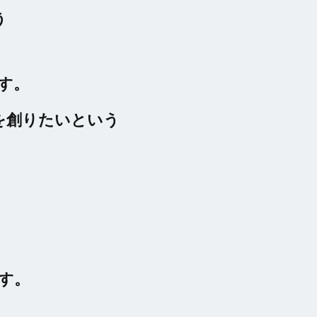
う
す。
を創りたいという
す。