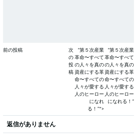
投
投
前の投稿
次
”第５次産業
”第５次産業
の
革命〜すべて
革命〜すべて
稿
稿
投
の人々を真の
の人々を真の
稿
資産にする革
資産にする革
ナ
ナ
命〜すべての
命〜すべての
人々が愛する
人々が愛する
ビ
ビ
人のヒーロー
人のヒーロー
になれ
になれる！”
ゲ
ゲ
る！”">
ー
ー
返信がありません
シ
シ