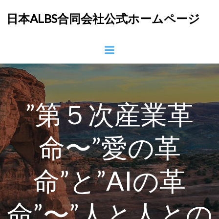
コ
日本ALBS合同会社公式ホームページ
ン
テ
ン
ツ
へ
ス
キ
ッ
”第５次産業革
プ
命〜”愛の革
命”と”AIの革
命”〜”人と人との