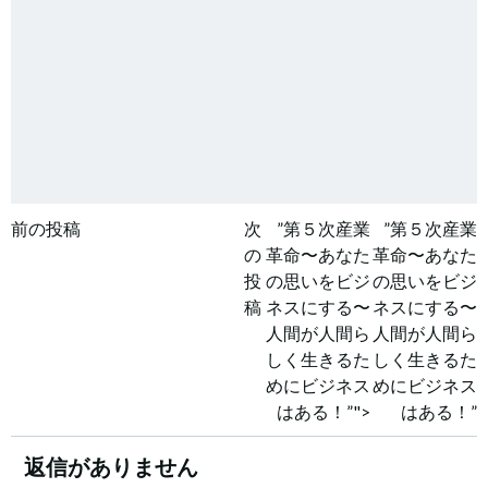
投
投
前の投稿
次
”第５次産業
”第５次産業
の
革命〜あなた
革命〜あなた
稿
稿
投
の思いをビジ
の思いをビジ
稿
ネスにする〜
ネスにする〜
ナ
ナ
人間が人間ら
人間が人間ら
しく生きるた
しく生きるた
ビ
ビ
めにビジネス
めにビジネス
はある！”">
はある！”
ゲ
ゲ
返信がありません
ー
ー