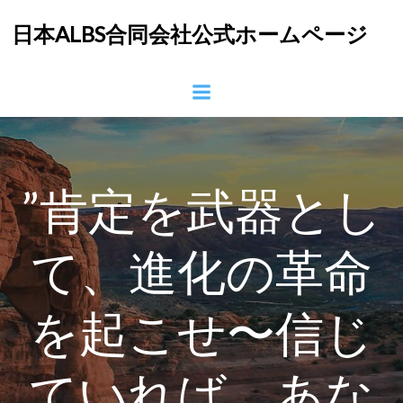
コ
日本ALBS合同会社公式ホームページ
ン
テ
ン
ツ
へ
ス
キ
ッ
”肯定を武器とし
プ
て、進化の革命
を起こせ〜信じ
ていれば、あな