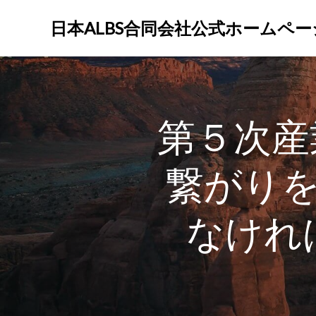
コ
ン
日本ALBS合同会社公式ホームペー
テ
ン
ツ
へ
ス
第５次産
キ
ッ
プ
繋がり
なけれ