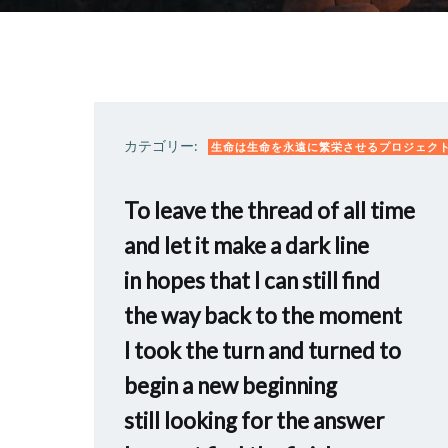
カテゴリー:
生命は生命を永遠に繁栄させるプロジェク
To leave the thread of all time
and let it make a dark line
in hopes that I can still find
the way back to the moment
I took the turn and turned to
begin a new beginning
still looking for the answer