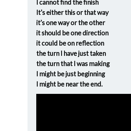
I cannot find the finish
It’s either this or that way
it’s one way or the other
it should be one direction
it could be on reflection
the turn I have just taken
the turn that I was making
I might be just beginning
I might be near the end.