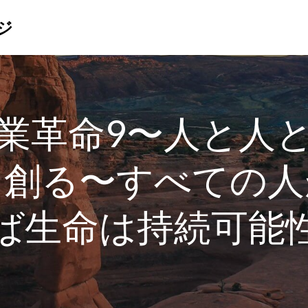
ジ
業革命9〜人と人
を創る〜すべての人
ば生命は持続可能