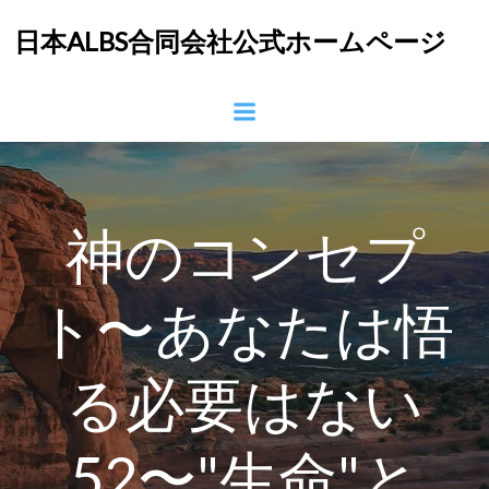
コ
日本ALBS合同会社公式ホームページ
ン
テ
ン
ツ
へ
ス
キ
ッ
神のコンセプ
プ
ト〜あなたは悟
る必要はない
52〜"生命"と