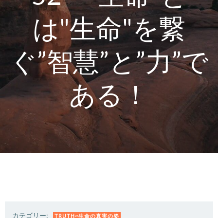
は"生命"を繋
ぐ”智慧”と”力”で
ある！
カテゴリー:
TRUTH~生命の真実の姿