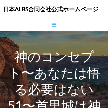
コ
日本ALBS合同会社公式ホームページ
ン
テ
ン
ツ
へ
ス
キ
ッ
神のコンセプ
プ
ト〜あなたは悟
る必要はない
51〜首里城は神