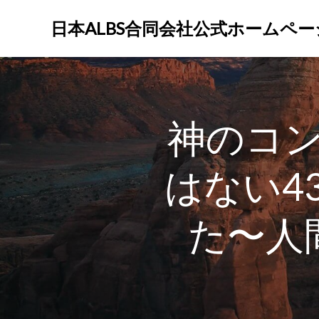
コ
ン
日本ALBS合同会社公式ホームペー
テ
ン
ツ
へ
ス
神のコ
キ
ッ
プ
はない4
た〜人