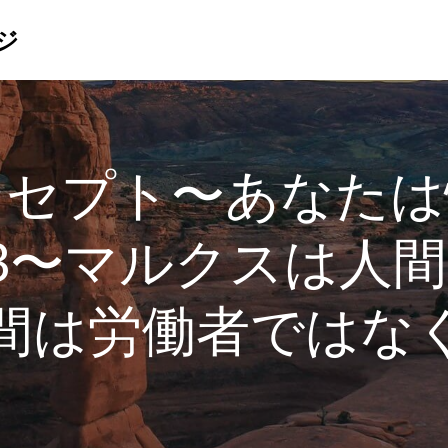
ジ
ンセプト〜あなたは
3〜マルクスは人
間は労働者ではな