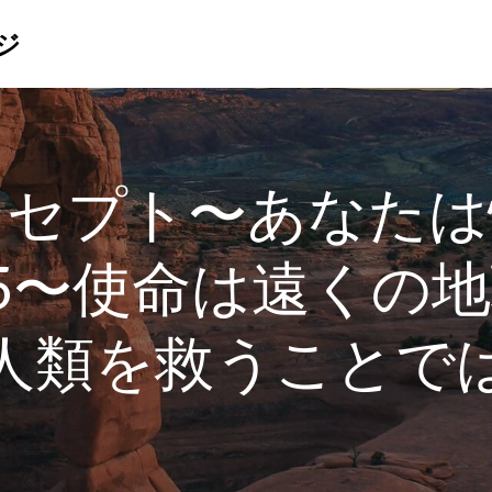
ジ
ンセプト〜あなたは
5〜使命は遠くの
人類を救うことで