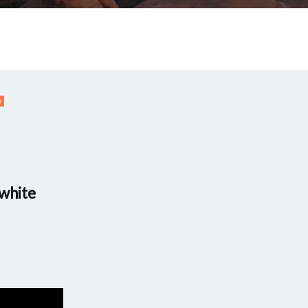
命
white