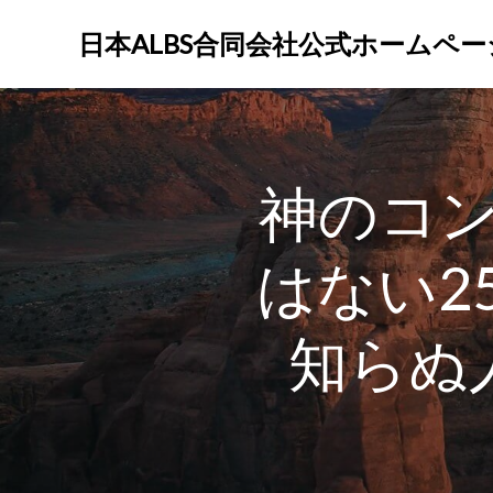
コ
ン
日本ALBS合同会社公式ホームペー
テ
ン
ツ
へ
ス
神のコ
キ
ッ
プ
はない2
知らぬ