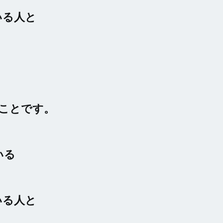
いる人と
うことです。
いる
いる人と