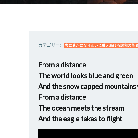
カテゴリー:
共に豊かになり互いに栄え続ける調和の革
From a distance
The world looks blue and green
And the snow capped mountains 
From a distance
The ocean meets the stream
And the eagle takes to flight