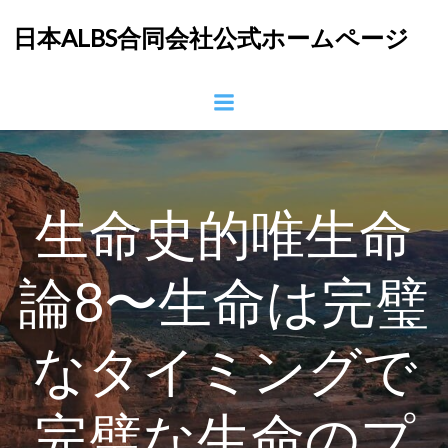
コ
日本ALBS合同会社公式ホームページ
ン
テ
ン
ツ
へ
ス
キ
ッ
生命史的唯生命
プ
論8〜生命は完璧
なタイミングで
完璧な生命のプ