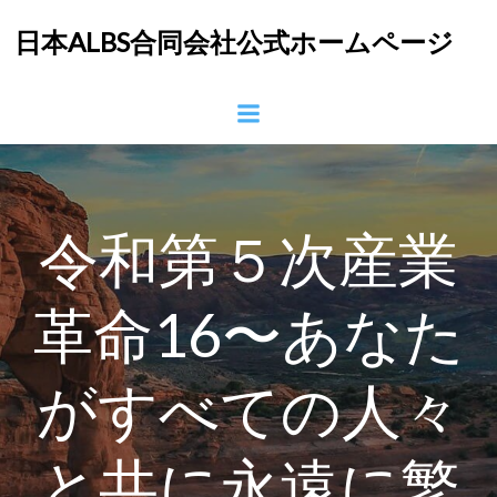
コ
日本ALBS合同会社公式ホームページ
ン
テ
ン
ツ
へ
ス
キ
ッ
令和第５次産業
プ
革命16〜あなた
がすべての人々
と共に永遠に繁