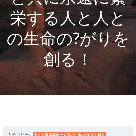
栄する人と人と
の生命の?がりを
創る！
カテゴリー:
第５次産業革命〜人間の生命の?がりを創る