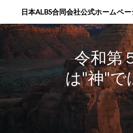
コ
ン
日本ALBS合同会社公式ホームペー
テ
ン
ツ
へ
ス
令和第
キ
ッ
プ
は"神"