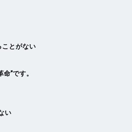
けることがない
革命”です。
のない