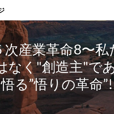
ジ
５次産業革命8〜私
ではなく"創造主"で
悟る”悟りの革命”!