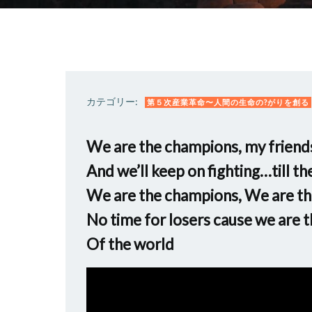
カテゴリー:
第５次産業革命〜人間の生命の?がりを創る
We are the champions, my friend
And we’ll keep on fighting…till th
We are the champions, We are t
No time for losers cause we are
Of the world