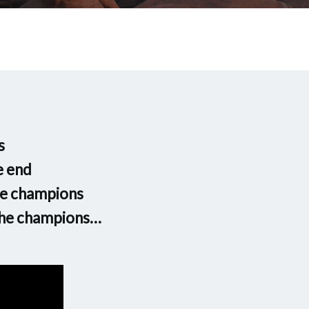
s
e end
he champions
 the champions…