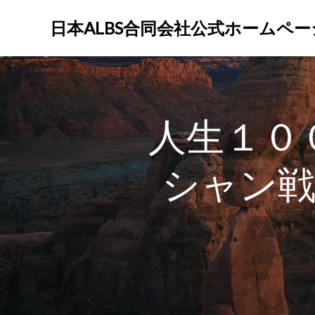
コ
ン
日本ALBS合同会社公式ホームペー
テ
ン
ツ
へ
ス
人生１０
キ
ッ
プ
シャン戦