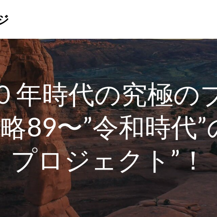
ジ
０年時代の究極の
略89〜”令和時代”
プロジェクト”！