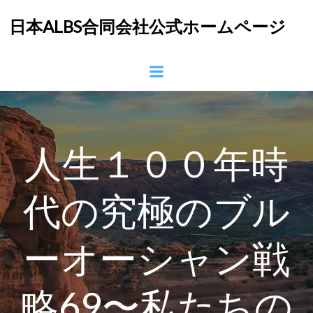
コ
日本ALBS合同会社公式ホームページ
ン
テ
ン
ツ
へ
ス
キ
ッ
人生１００年時
プ
代の究極のブル
ーオーシャン戦
略69〜私たちの