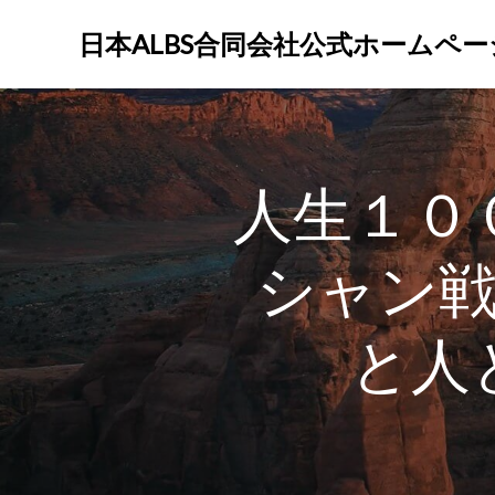
コ
ン
日本ALBS合同会社公式ホームペー
テ
ン
ツ
へ
ス
人生１０
キ
ッ
プ
シャン戦
と人