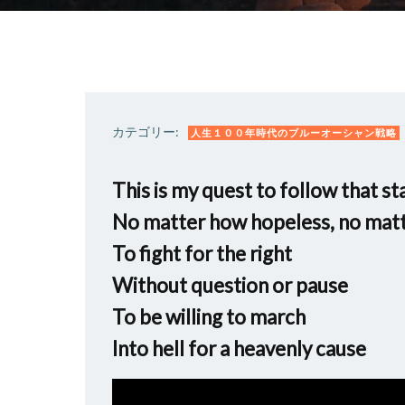
カテゴリー:
人生１００年時代のブルーオーシャン戦略
This is my quest to follow that st
No matter how hopeless, no matt
To fight for the right
Without question or pause
To be willing to march
Into hell for a heavenly cause