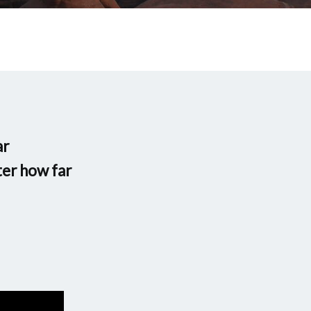
ar
er how far