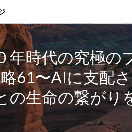
ジ
０年時代の究極の
略61〜AIに支配
との生命の繋がり