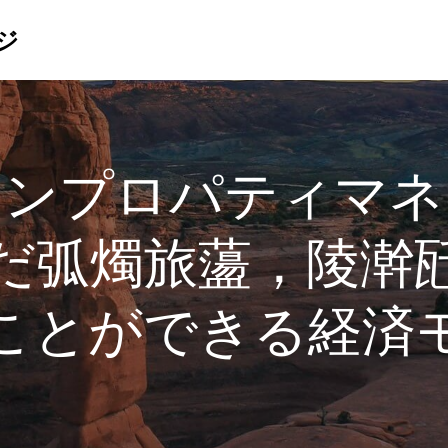
ジ
マンプロパティマネ
だ弧燭旅蘯，陵澣
ことができる経済