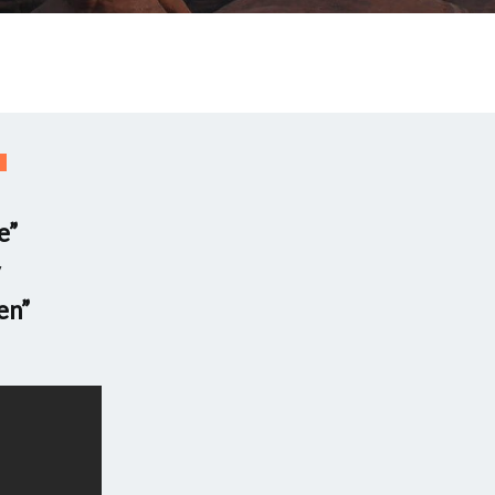
ト
e”
en”