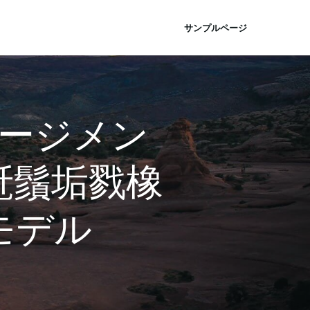
サンプルページ
ージメン
瓩鬚垢戮橡
モデル