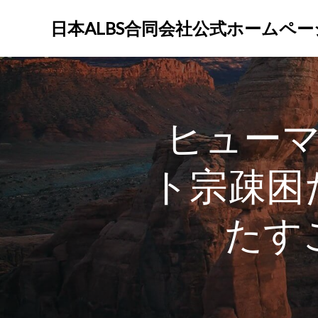
コ
ン
日本ALBS合同会社公式ホームペー
テ
ン
ツ
へ
ス
ヒュー
キ
ッ
プ
ト宗疎困
たす