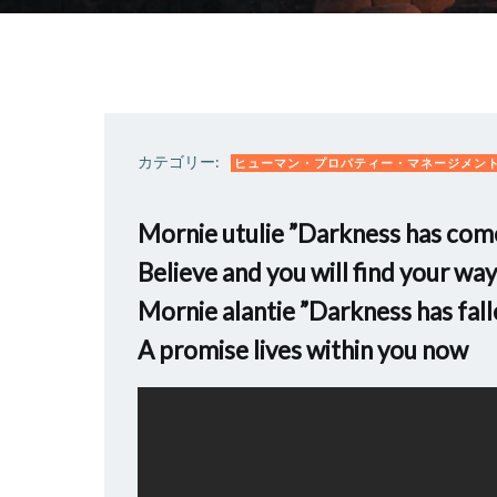
カテゴリー:
ヒューマン・プロパティー・マネージメン
Mornie utulie ”Darkness has com
Believe and you will find your way
Mornie alantie ”Darkness has fall
A promise lives within you now