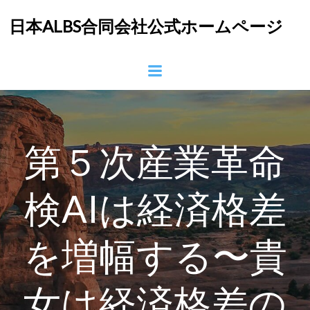
コ
日本ALBS合同会社公式ホームページ
ン
テ
ン
ツ
へ
ス
キ
ッ
第５次産業革命
プ
検AIは経済格差
を増幅する〜貴
女は経済格差の