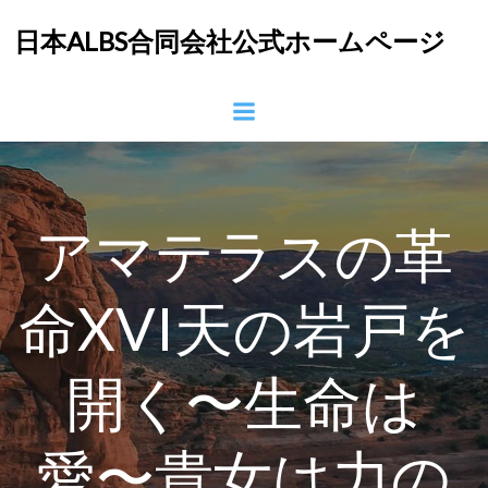
コ
日本ALBS合同会社公式ホームページ
ン
テ
ン
ツ
へ
ス
キ
ッ
アマテラスの革
プ
命XVI天の岩戸を
開く〜生命は
愛〜貴女は力の