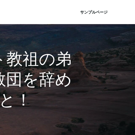
サンプルページ
ト教祖の弟
教団を辞め
と！