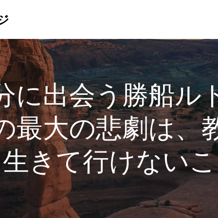
ジ
分に出会う勝船ル
の最大の悲劇は、
ら生きて行けないこ