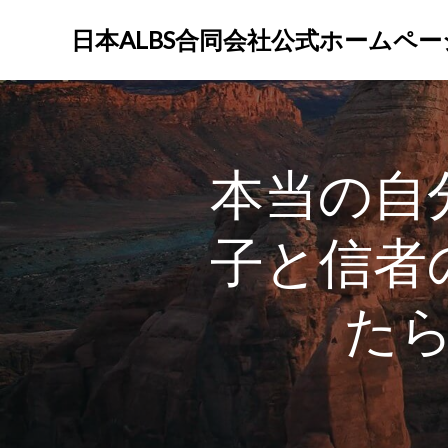
コ
ン
日本ALBS合同会社公式ホームペー
テ
ン
ツ
へ
ス
本当の自
キ
ッ
プ
子と信者
た