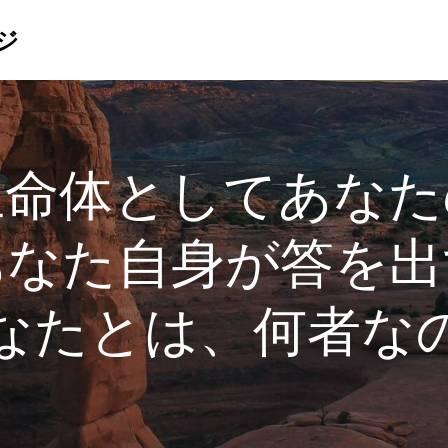
ジ
生命体としてあなた
あなた自身が答を出
なたとは、何者な