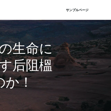
サンプルページ
の生命に
す后阻榲
のか！