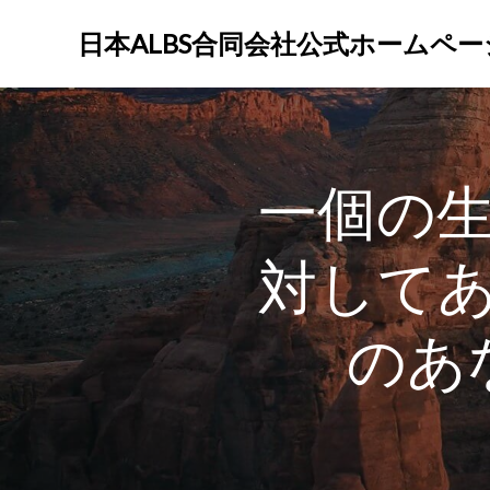
コ
ン
日本ALBS合同会社公式ホームペー
テ
ン
ツ
へ
ス
一個の
キ
ッ
プ
対して
のあ