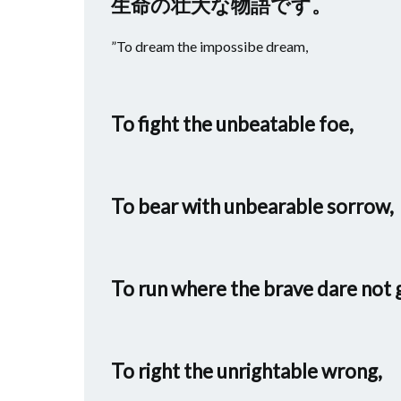
生命の壮大な物語です。
”To dream the impossibe dream,
To fight the unbeatable foe,
To bear with unbearable sorrow,
To run where the brave dare not 
To right the unrightable wrong,