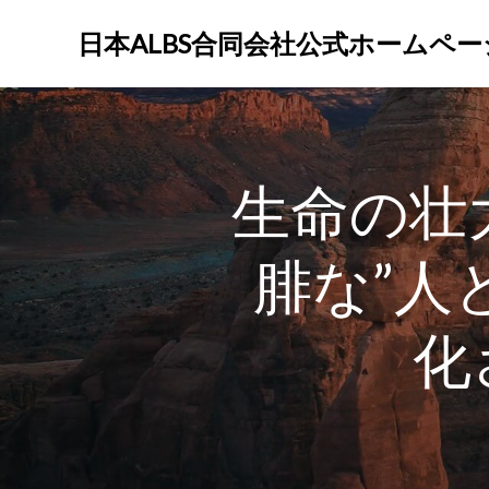
コ
ン
日本ALBS合同会社公式ホームペー
テ
ン
ツ
へ
ス
生命の壮
キ
ッ
プ
腓な”人
化