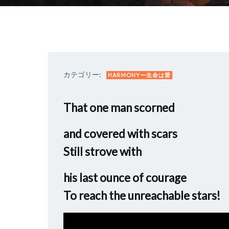
カテゴリー:
HARMONY〜生命は愛
That one man scorned
and covered with scars
Still strove with
his last ounce of courage
To reach the unreachable stars!