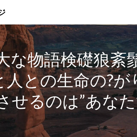
ジ
大な物語検礎狼紊
と人との生命の?が
させるのは”あなた