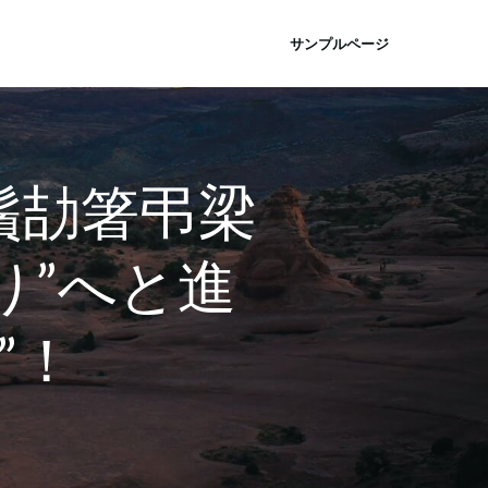
サンプルページ
鬚劼箸弔梁
り”へと進
”！