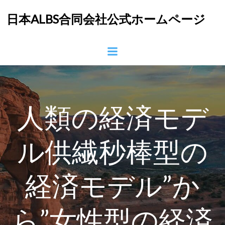
コ
日本ALBS合同会社公式ホームページ
ン
テ
ン
ツ
へ
ス
キ
ッ
人類の経済モデ
プ
ル供繊秒棒型の
経済モデル”か
ら”女性型の経済