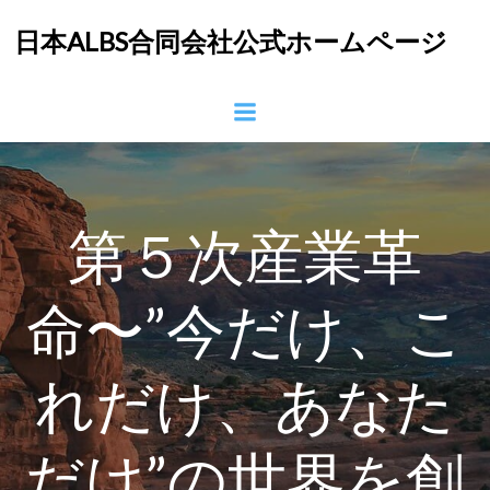
コ
日本ALBS合同会社公式ホームページ
ン
テ
ン
ツ
へ
ス
キ
ッ
第５次産業革
プ
命〜”今だけ、こ
れだけ、あなた
だけ”の世界を創