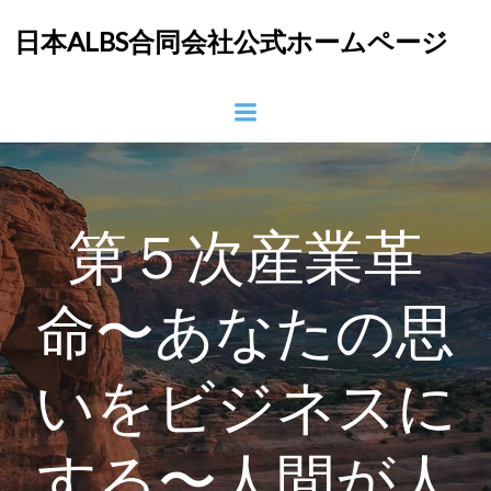
コ
日本ALBS合同会社公式ホームページ
ン
テ
ン
ツ
へ
ス
キ
ッ
第５次産業革
プ
命〜あなたの思
いをビジネスに
する〜人間が人