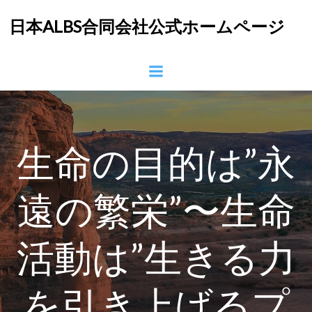
コ
日本ALBS合同会社公式ホームページ
ン
テ
ン
ツ
へ
ス
キ
ッ
生命の目的は”永
プ
遠の繁栄”〜生命
活動は”生きる力
を引き上げるプ