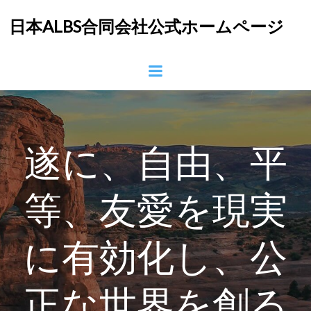
コ
日本ALBS合同会社公式ホームページ
ン
テ
ン
ツ
へ
ス
キ
ッ
遂に、自由、平
プ
等、友愛を現実
に有効化し、公
正な世界を創る