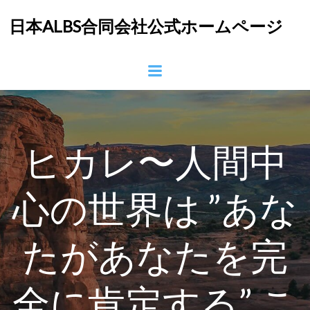
コ
日本ALBS合同会社公式ホームページ
ン
テ
ン
ツ
へ
ス
キ
ッ
ヒカレ〜人間中
プ
心の世界は ”あな
たがあなたを完
全に肯定する” こ