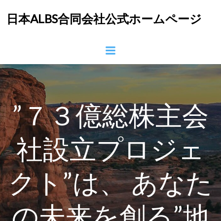
コ
日本ALBS合同会社公式ホームページ
ン
テ
ン
ツ
へ
ス
キ
ッ
”７３億総株主会
プ
社設立プロジェ
クト”は、 あなた
の未来を創る”地