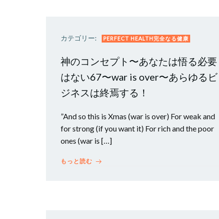
カテゴリー:
PERFECT HEALTH完全なる健康
神のコンセプト〜あなたは悟る必要
はない67〜war is over〜あらゆるビ
ジネスは終焉する！
”And so this is Xmas (war is over) For weak and
for strong (if you want it) For rich and the poor
ones (war is […]
もっと読む