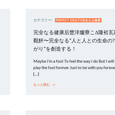
カテゴリー:
PERFECT HEALTH完全なる健康
完全なる健康后楚洋爐寮こΔ隆袷瓦
觀鮃〜完全なる”人と人との生命の?
がり”を創造する！
Maybe I’m a fool To feel the way I do But I will
play the fool forever Just to be with you forev
[…]
もっと読む