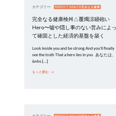
カテゴリー:
PERFECT HEALTH完全なる健康
完全なる健康検舛△覆燭涼罎砲い
Hero〜嘘や隠し事のない営みによ
て確固とした経済的基盤を築く
Look inside you and be strong And you’ll finally
see the truth That a hero lies in you あなたは、
&nbs […]
もっと読む
カテゴリー:
PERFECT HEALTH完全なる健康