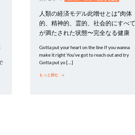
人類の経済モデル此噌せとは”肉体
的、精神的、霊的、社会的にすべ
が満たされた状態〜完全なる健康
ポ
Gotta put your heart on the line If you wanna
make it right You’ve got to reach out and try
で
Gotta put yo […]
もっと読む