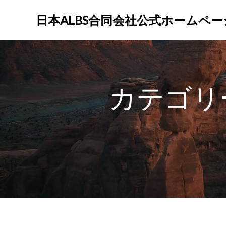
コ
ン
日本ALBS合同会社公式ホームペー
テ
ン
ツ
へ
ス
カテゴリ
キ
ッ
プ