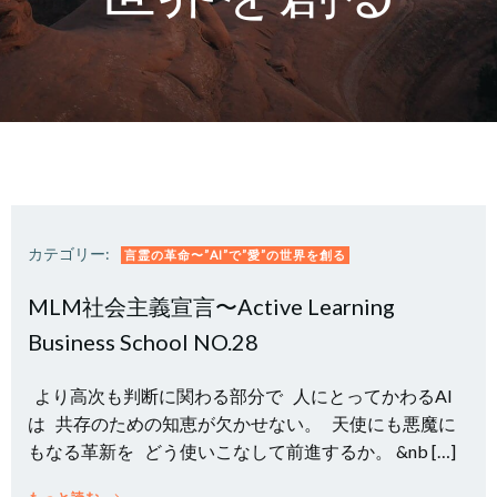
カテゴリー:
言霊の革命〜”AI”で”愛”の世界を創る
MLM社会主義宣言〜Active Learning
Business School NO.28
より高次も判断に関わる部分で 人にとってかわるAI
は 共存のための知恵が欠かせない。 天使にも悪魔に
もなる革新を どう使いこなして前進するか。 &nb […]