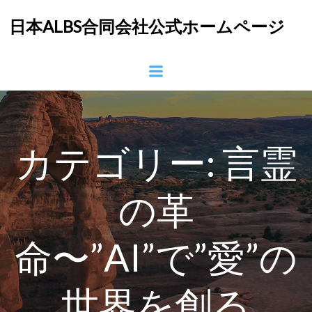
コ
日本ALBS合同会社公式ホームページ
ン
テ
ン
ツ
へ
ス
キ
ッ
カテゴリー:
言霊
プ
の革
命〜”AI”で”愛”の
世界を創る