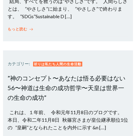
結局、すべてを救うのは”やさしさ”です。 人間らしさ
とは、 ”やさしさ”に始まり、 ”やさしさ”で終わりま
す。 ”SDGs”Sustainable D […]
もっと読む
カテゴリー:
祈りは私たち人間の生命活動
”神のコンセプト〜あなたは悟る必要はない
56〜神道は生命の成功哲学〜天皇は世界一
の生命の成功”
これは、１年前、 令和元年11月8日のブログです。
本日、令和二年11月8日 秋篠宮さまが皇位継承順位1位
の ”皇嗣”となられたことを内外に示す &n […]