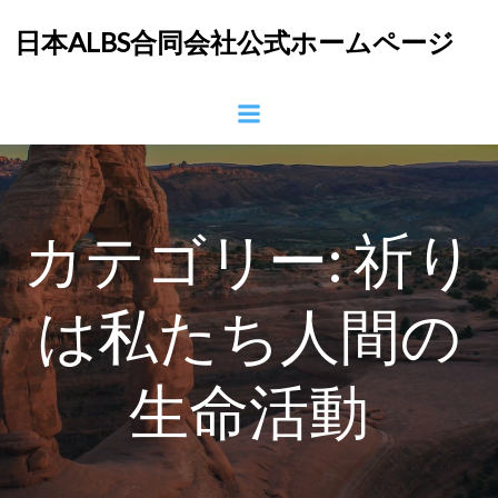
コ
日本ALBS合同会社公式ホームページ
ン
テ
ン
ツ
へ
ス
キ
ッ
カテゴリー:
祈り
プ
は私たち人間の
生命活動