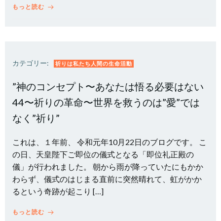
もっと読む
カテゴリー:
祈りは私たち人間の生命活動
”神のコンセプト〜あなたは悟る必要はない
44〜祈りの革命〜世界を救うのは”愛”では
なく”祈り”
これは、１年前、 令和元年10月22日のブログです。 こ
の日、天皇陛下ご即位の儀式となる「即位礼正殿の
儀」が行われました。 朝から雨が降っていたにもかか
わらず、儀式のはじまる直前に突然晴れて、虹がかか
るという奇跡が起こり […]
もっと読む